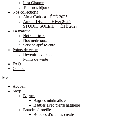
Last Chance
Tous nos bijoux
Nos collections
Alma Carioca – ÉTÉ 2025
Amour Discret – Hiver 2025
STUDIO SOLEIL — ÉTÉ 2027
La marque
Notre histoire
Nos matériaux
Service après-vente
Points de vente
Devenir revendeur
Points de vente
FAQ
Contact
Menu
Accueil
Shop
Bagues
Bagues minimaliste
Bagues avec pierre naturelle
Boucles d’oreilles
Boucles d’oreilles créole