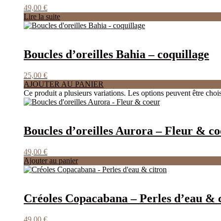
49,00
€
Lire la suite
Boucles d’oreilles Bahia – coquillage
25,00
€
AJOUTER AU PANIER
Ce produit a plusieurs variations. Les options peuvent être chois
Boucles d’oreilles Aurora – Fleur & c
49,00
€
Ajouter au panier
Créoles Copacabana – Perles d’eau & 
49,00
€