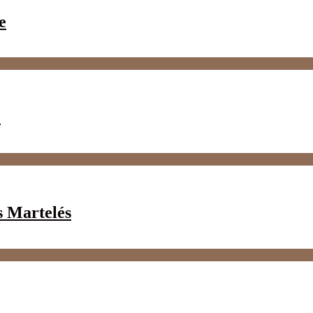
e
e
s Martelés