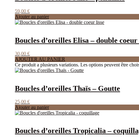
59,00
€
Ajouter au panier
Boucles d’oreilles Elisa – double coeur 
30,00
€
AJOUTER AU PANIER
Ce produit a plusieurs variations. Les options peuvent être chois
Boucles d’oreilles Thaïs – Goutte
25,00
€
Ajouter au panier
Boucles d’oreilles Tropicalia – coquill