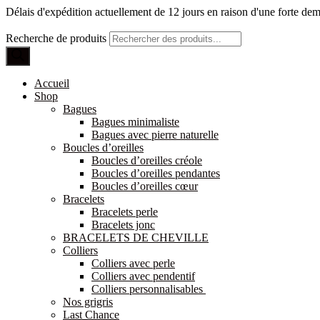
Délais d'expédition actuellement de 12 jours en raison d'une forte de
Recherche de produits
Accueil
Shop
Bagues
Bagues minimaliste
Bagues avec pierre naturelle
Boucles d’oreilles
Boucles d’oreilles créole
Boucles d’oreilles pendantes
Boucles d’oreilles cœur
Bracelets
Bracelets perle
Bracelets jonc
BRACELETS DE CHEVILLE
Colliers
Colliers avec perle
Colliers avec pendentif
Colliers personnalisables
Nos grigris
Last Chance