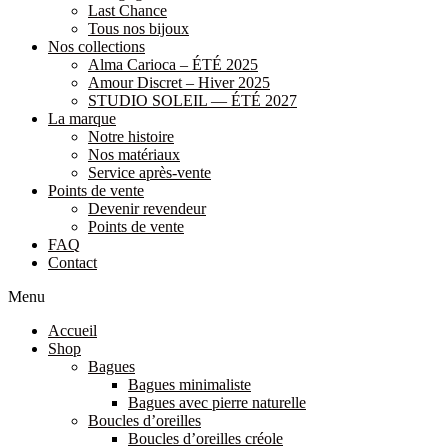
Last Chance
Tous nos bijoux
Nos collections
Alma Carioca – ÉTÉ 2025
Amour Discret – Hiver 2025
STUDIO SOLEIL — ÉTÉ 2027
La marque
Notre histoire
Nos matériaux
Service après-vente
Points de vente
Devenir revendeur
Points de vente
FAQ
Contact
Menu
Accueil
Shop
Bagues
Bagues minimaliste
Bagues avec pierre naturelle
Boucles d’oreilles
Boucles d’oreilles créole