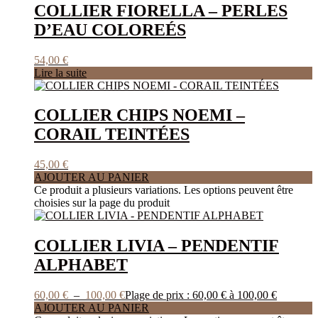
COLLIER FIORELLA – PERLES
D’EAU COLOREÉS
54,00
€
Lire la suite
COLLIER CHIPS NOEMI –
CORAIL TEINTÉES
45,00
€
AJOUTER AU PANIER
Ce produit a plusieurs variations. Les options peuvent être
choisies sur la page du produit
COLLIER LIVIA – PENDENTIF
ALPHABET
60,00
€
–
100,00
€
Plage de prix : 60,00 € à 100,00 €
AJOUTER AU PANIER