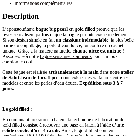
Informations complémentaires
Description
L’époustouflante
bague big pearl en gold filled
prouve que les
rêves se réalisent parfois et que la bague parfaite existe réellement.
Si son design simple en fait
un classique indémodable
, la plus belle
partie du coquillage, la perle d’eau douce, lui confère un cachet
unique. Grâce à la matière naturelle,
chaque pièce est unique !
Associez-le à notre
bague semainier 7 anneaux
pour un look
coordonné cool.
Cette bague est réalisée
artisanalement à la main
dans notre
atelier
de Saint Jean de Luz,
il peut donc exister des variations entre les
modèles et entre les perles d’eau douce.
Expédition sous 3 à 7
jours.
Le gold filled :
En combinant pression et chaleur, la technique de fabrication du
gold filled consiste à recouvrir une base en laiton à l’aide
d’une
solide couche d’or 14 carats.
Ainsi, le gold filled contient
généralement 50 à 100 fois plus d’or qu’un bijou en « plaqué or ».