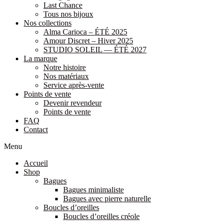
Last Chance
Tous nos bijoux
Nos collections
Alma Carioca – ÉTÉ 2025
Amour Discret – Hiver 2025
STUDIO SOLEIL — ÉTÉ 2027
La marque
Notre histoire
Nos matériaux
Service après-vente
Points de vente
Devenir revendeur
Points de vente
FAQ
Contact
Menu
Accueil
Shop
Bagues
Bagues minimaliste
Bagues avec pierre naturelle
Boucles d’oreilles
Boucles d’oreilles créole