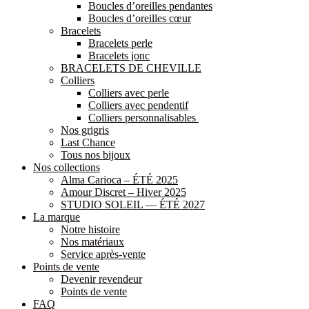
Boucles d’oreilles pendantes
Boucles d’oreilles cœur
Bracelets
Bracelets perle
Bracelets jonc
BRACELETS DE CHEVILLE
Colliers
Colliers avec perle
Colliers avec pendentif
Colliers personnalisables
Nos grigris
Last Chance
Tous nos bijoux
Nos collections
Alma Carioca – ÉTÉ 2025
Amour Discret – Hiver 2025
STUDIO SOLEIL — ÉTÉ 2027
La marque
Notre histoire
Nos matériaux
Service après-vente
Points de vente
Devenir revendeur
Points de vente
FAQ